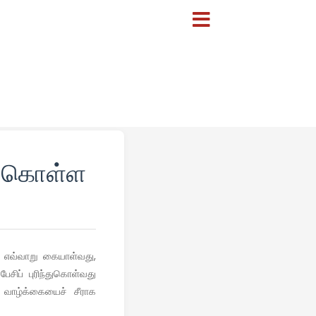
்துகொள்ள
ளை எவ்வாறு கையாள்வது,
சிப் புரிந்துகொள்வது
 வாழ்க்கையைச் சீராக