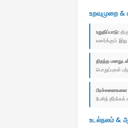
உறவுமுறை & 
உறுதிப்பாடு:
திர
வளர்க்கும். இத
திறந்த மனதுடன்
பொறுப்புகள் பற
பிரச்சனைகளை 
பேசித் தீர்க்கக
உடல்நலம் & 