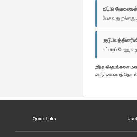
வீட்டு வேலைகள்
பேசுவது நல்லது.
குடும்பத்தினரின்
எப்படிப் பேணுவ
இந்த விஷயங்களை மனதிற
வாழ்க்கையைத் தொடங்குவ
Quick links
Usef