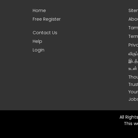
Home
Sit
Free Register
Abo
Tami
Contact Us
Term
Help
Priv
Login
விரு
இடத்
உடன் 
Thou
Trus
Your
Job
All Righ
This w