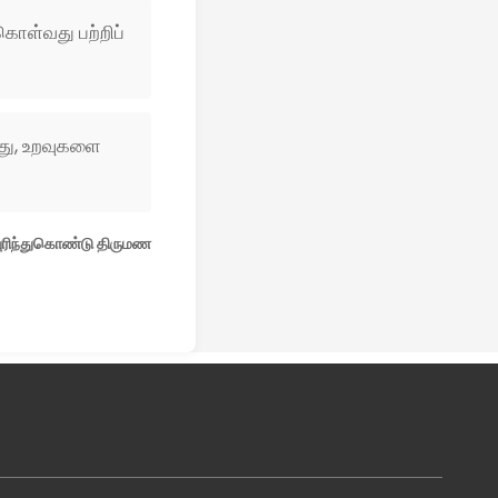
ொள்வது பற்றிப்
வது, உறவுகளை
புரிந்துகொண்டு திருமண